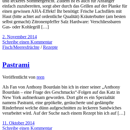
und leckeres Sommergericht. Zudem ist es auch für Anfänger
einfach zuzubereiten, sorgt aber durch das Grillen auf der Planke für
einen gewissen AHA-Effekt! Ihr benötigt: Frische Lachsfilets mit
Haut (bitte achtet auf ordentliche Qualität) Kräuterbutter (am besten
selbst gemacht) Zitronenpfeffer Salz Hardware: Verschliessbaren
Gas- oder Kohlegrill […]
2. November 2014
Schreibe einen Kommentar
Fisch/Meeresfrüchte
/
Rezepte
Pastrami
Veröffentlicht von
reen
Als Fan von Anthony Bourdain bin ich in einer seiner „Anthony
Bourdain – eine Frage des Geschmacks“-Folgen auf das Katz in
New York aufmerksam geworden. Dort gibt es ein Spezialität
namens Pastrami, eine gepökelte, geräucherte und gedämpfte
Rinderbrust welche dünn aufgeschnitten zu leckeren Sandwiches
verarbeitet wird. Auf der Suche nach einem Rezept bin ich auf […]
11. Oktober 2014
Schreibe einen Kommentar