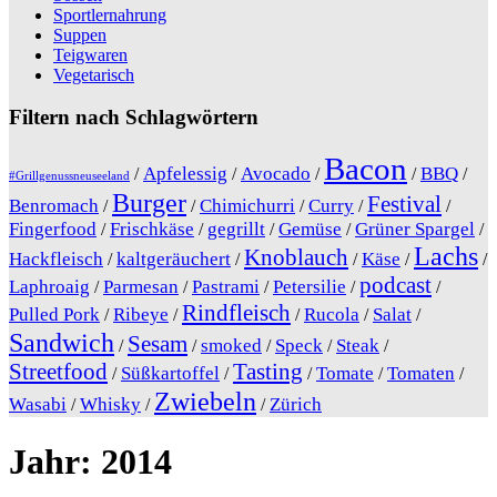
Sportlernahrung
Suppen
Teigwaren
Vegetarisch
Filtern nach Schlagwörtern
Bacon
Apfelessig
Avocado
BBQ
/
/
/
/
/
#Grillgenussneuseeland
Burger
Festival
Benromach
Chimichurri
Curry
/
/
/
/
/
Fingerfood
Frischkäse
gegrillt
Gemüse
Grüner Spargel
/
/
/
/
/
Lachs
Knoblauch
Hackfleisch
kaltgeräuchert
Käse
/
/
/
/
/
podcast
Laphroaig
Parmesan
Pastrami
Petersilie
/
/
/
/
/
Rindfleisch
Pulled Pork
Ribeye
Rucola
Salat
/
/
/
/
/
Sandwich
Sesam
smoked
Speck
Steak
/
/
/
/
/
Streetfood
Tasting
Süßkartoffel
Tomate
Tomaten
/
/
/
/
/
Zwiebeln
Wasabi
Whisky
Zürich
/
/
/
Jahr:
2014