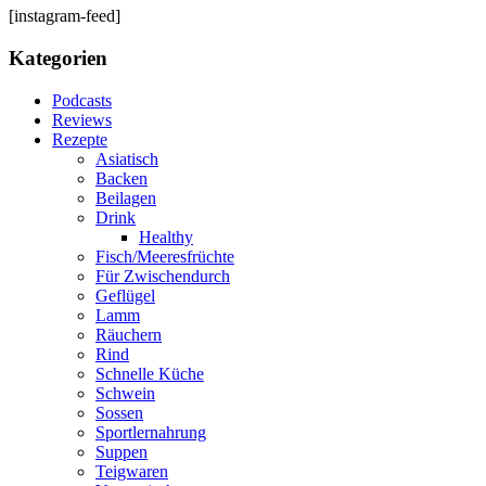
[instagram-feed]
Kategorien
Podcasts
Reviews
Rezepte
Asiatisch
Backen
Beilagen
Drink
Healthy
Fisch/Meeresfrüchte
Für Zwischendurch
Geflügel
Lamm
Räuchern
Rind
Schnelle Küche
Schwein
Sossen
Sportlernahrung
Suppen
Teigwaren