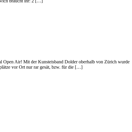
wich braucht ihr: 2 […]
smal Open Air! Mit der Kunsteisband Dolder oberhalb von Zürich wurde
ätze vor Ort nur rar gesät, bzw. für die […]