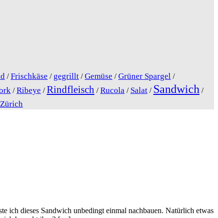
od
Frischkäse
gegrillt
Gemüse
Grüner Spargel
/
/
/
/
/
Sandwich
Rindfleisch
ork
Ribeye
Rucola
Salat
/
/
/
/
/
/
Zürich
te ich dieses Sandwich unbedingt einmal nachbauen. Natürlich etwas