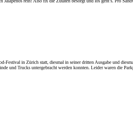
Jalapenos rein! Also fix die Zutaten besorgt und los geht’s. Pro Sand
od-Festival in Zürich statt, diesmal in seiner dritten Ausgabe und die
ände und Trucks untergebracht werden konnten. Leider waren die Parkpl