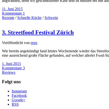
abgwandelt, denn wo geschmolzener Käse drin ist müssen bei mir auch 
11. Juni 2015
Kommentare 1
Rezepte
/
Schnelle Küche
/
Schwein
3. Streetfood Festival Zürich
Veröffentlicht von
reen
Wie bereits angekündigt fand letztes Wochenende wieder das Streetfo
eine ausreichend große Fläche gefunden, auf welcher allerlei Food-St
1. Juni 2015
Kommentare 3
Reviews
Folgt uns
Instagram
Facebook
Google+
RSS