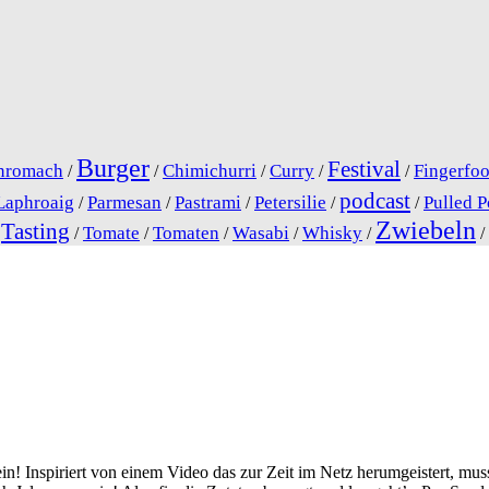
Burger
Festival
nromach
Chimichurri
Curry
Fingerfo
/
/
/
/
/
podcast
Laphroaig
Parmesan
Pastrami
Petersilie
Pulled P
/
/
/
/
/
Zwiebeln
Tasting
Tomate
Tomaten
Wasabi
Whisky
/
/
/
/
/
/
/
 Inspiriert von einem Video das zur Zeit im Netz herumgeistert, muss