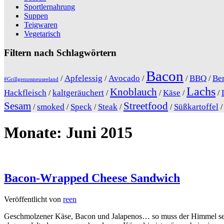
Sportlernahrung
Suppen
Teigwaren
Vegetarisch
Filtern nach Schlagwörtern
Bacon
Apfelessig
Avocado
BBQ
Be
/
/
/
/
/
#Grillgenussneuseeland
Lachs
Knoblauch
Hackfleisch
kaltgeräuchert
Käse
/
/
/
/
/
Sesam
Streetfood
smoked
Speck
Steak
Süßkartoffel
/
/
/
/
/
Monate:
Juni 2015
Bacon-Wrapped Cheese Sandwich
Veröffentlicht von
reen
Geschmolzener Käse, Bacon und Jalapenos… so muss der Himmel sein!