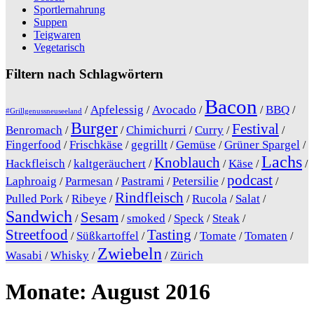
Sportlernahrung
Suppen
Teigwaren
Vegetarisch
Filtern nach Schlagwörtern
Bacon
Apfelessig
Avocado
BBQ
/
/
/
/
/
#Grillgenussneuseeland
Burger
Festival
Benromach
Chimichurri
Curry
/
/
/
/
/
Fingerfood
Frischkäse
gegrillt
Gemüse
Grüner Spargel
/
/
/
/
/
Lachs
Knoblauch
Hackfleisch
kaltgeräuchert
Käse
/
/
/
/
/
podcast
Laphroaig
Parmesan
Pastrami
Petersilie
/
/
/
/
/
Rindfleisch
Pulled Pork
Ribeye
Rucola
Salat
/
/
/
/
/
Sandwich
Sesam
smoked
Speck
Steak
/
/
/
/
/
Streetfood
Tasting
Süßkartoffel
Tomate
Tomaten
/
/
/
/
/
Zwiebeln
Wasabi
Whisky
Zürich
/
/
/
Monate:
August 2016