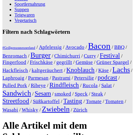
Sportlernahrung
Suppen
Teigwaren
Vegetarisch
Filtern nach Schlagwörtern
Bacon
Apfelessig
Avocado
BBQ
/
/
/
/
/
#Grillgenussneuseeland
Burger
Festival
Benromach
Chimichurri
Curry
/
/
/
/
/
Fingerfood
Frischkäse
gegrillt
Gemüse
Grüner Spargel
/
/
/
/
/
Lachs
Knoblauch
Hackfleisch
kaltgeräuchert
Käse
/
/
/
/
/
podcast
Laphroaig
Parmesan
Pastrami
Petersilie
/
/
/
/
/
Rindfleisch
Pulled Pork
Ribeye
Rucola
Salat
/
/
/
/
/
Sandwich
Sesam
smoked
Speck
Steak
/
/
/
/
/
Streetfood
Tasting
Süßkartoffel
Tomate
Tomaten
/
/
/
/
/
Zwiebeln
Wasabi
Whisky
Zürich
/
/
/
Alle Artikel mit dem