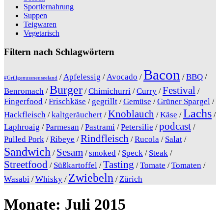
Sportlernahrung
Suppen
Teigwaren
Vegetarisch
Filtern nach Schlagwörtern
Bacon
Apfelessig
Avocado
BBQ
/
/
/
/
/
#Grillgenussneuseeland
Burger
Festival
Benromach
Chimichurri
Curry
/
/
/
/
/
Fingerfood
Frischkäse
gegrillt
Gemüse
Grüner Spargel
/
/
/
/
/
Lachs
Knoblauch
Hackfleisch
kaltgeräuchert
Käse
/
/
/
/
/
podcast
Laphroaig
Parmesan
Pastrami
Petersilie
/
/
/
/
/
Rindfleisch
Pulled Pork
Ribeye
Rucola
Salat
/
/
/
/
/
Sandwich
Sesam
smoked
Speck
Steak
/
/
/
/
/
Streetfood
Tasting
Süßkartoffel
Tomate
Tomaten
/
/
/
/
/
Zwiebeln
Wasabi
Whisky
Zürich
/
/
/
Monate:
Juli 2015